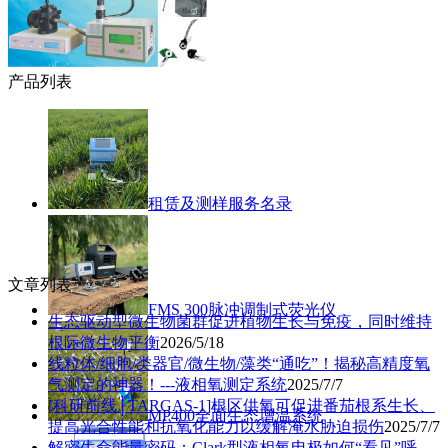
产品列表
租赁及测样服务名录
文章列表
FMS 300脉冲调制式荧光仪
生态驱动型微生物菌群促进植物生长与免疫，同时维持
根际微生物平衡
2026/5/18
线粒体/细胞/类器官/微生物/藻类“通吃”！揭秘高精度氧
气测定的神器！---液相氧测定系统
2025/7/7
[科研前线│TARGAS-1]根区供氧可促进番茄根系生长、
MP400全面生态增温系统
提高光合性能和抗氧化能力以缓解淹水胁迫损伤
2025/7/7
解密生命能量密码：Clark型液相氧电极如何“看见”呼