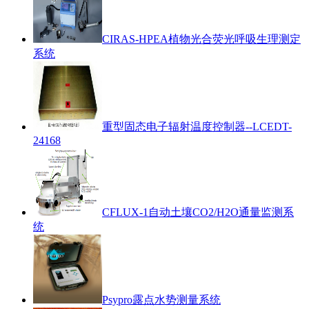
CIRAS-HPEA植物光合荧光呼吸生理测定
系统
重型固态电子辐射温度控制器--LCEDT-
24168
CFLUX-1自动土壤CO2/H2O通量监测系
统
Psypro露点水势测量系统